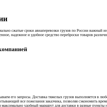
ии
мально сжатые сроки авиаперевозки грузов по России важный ин
ное, надежное и удобное средство переброски товаров различно
 компанией
ваем его запросы. Доставка тяжелых грузов выполняется в люб
читывающий все пожелания заказчика, позволяя сэкономить врем
м максимально удобный маршрут для доставки в разные пункты 